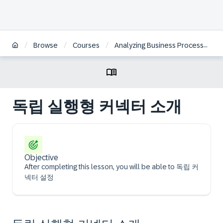
/
/
/
Browse
Courses
Analyzing Business Processes with SAP Signavio Solutions | KO
독립 실행형 커넥터 소개
Objective
After completing this lesson, you will be able to 독립 커
넥터 설정