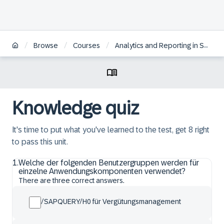
/
/
/
Browse
Courses
Analytics and Reporting in SAP HCM for S/4HANA | DE
Knowledge quiz
It's time to put what you've learned to the test, get 8 right
to pass this unit.
1
.
Welche der folgenden Benutzergruppen werden für
einzelne Anwendungskomponenten verwendet?
There are three correct answers.
/SAPQUERY/H0 für Vergütungsmanagement